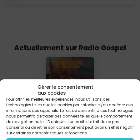
Actuellement sur Radio Gospel
Gérer le consentement
aux cookies
Pour offrir les meilleures expériences, nous utilisons des
technologies telles que les cookies pour stocker et/ou accéder aux
informations des appareils. Le fait de consentir à ces technologies
You Bless Me feat.The Choir Room &
nous permettra de traiter des données telles que le comportement
Dwan Hill
de navigation ou les ID uniques sur ce site. Le fait de ne pas
We The Kingdom
consentir ou de retirer son consentement peut avoir un effet négatif
sur certaines caractéristiques et fonctions.