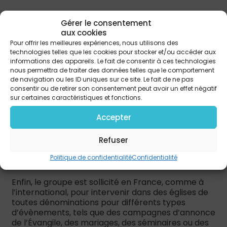
Aujourd’hui, Antsapraise a produit 4 albums, 4
Gérer le consentement
singles ainsi que plusieurs covers et vidéos sur
aux cookies
YouTube, distribués par iMusician et Tunecore sur
Pour offrir les meilleures expériences, nous utilisons des
les principales plateformes digitales légales. Le
technologies telles que les cookies pour stocker et/ou accéder aux
dernier en date est l’album Offrande, qui marque
informations des appareils. Le fait de consentir à ces technologies
une étape importante dans l’histoire du groupe et
nous permettra de traiter des données telles que le comportement
se distingue par la richesse et la diversité de ses
de navigation ou les ID uniques sur ce site. Le fait de ne pas
rythmes.
Un Live Recording
est disponible sur la
consentir ou de retirer son consentement peut avoir un effet négatif
chaîne
YouTube officielle du groupe
, où on y
sur certaines caractéristiques et fonctions.
retrouve, entre autres, la version live du titre Mon
Dieu Est Grand avec Patrick Bonhomme, ou encore
Accepter
le titre Allô Allô, Jésus reviendra, avec Daniel
Calange.
Refuser
Politique de confidentialité
Confidentialité
Une musicalité sans fronti
è
res
Enfin, le groupe est sollicité en France, comme à
l’international, pour intervenir dans des églises de
toutes dénominations pour différents types
d’évènements, tels que des campagnes d’annonce
de l’Évangile, des mariages, des séminaires ou des