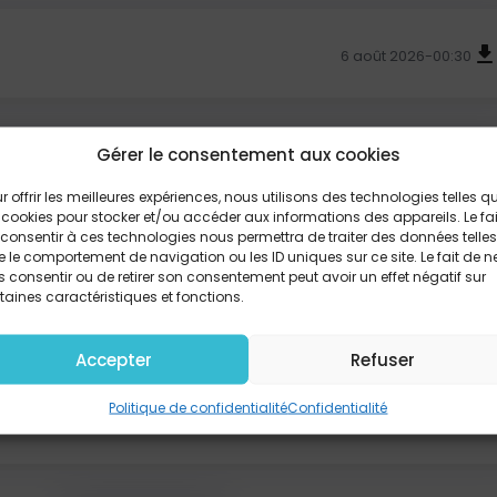
6 août 2026
-00:30
Gérer le consentement aux cookies
5 août 2026
-00:30
r offrir les meilleures expériences, nous utilisons des technologies telles q
 cookies pour stocker et/ou accéder aux informations des appareils. Le fai
consentir à ces technologies nous permettra de traiter des données telles
 le comportement de navigation ou les ID uniques sur ce site. Le fait de n
 consentir ou de retirer son consentement peut avoir un effet négatif sur
taines caractéristiques et fonctions.
4 août 2026
-00:30
Accepter
Refuser
Politique de confidentialité
Confidentialité
3 août 2026
-00:30