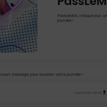
PassLeM
PassLeMot, chaque jour, u
journée !
 court message pour booster votre journée !
7 août 2026
-00:30