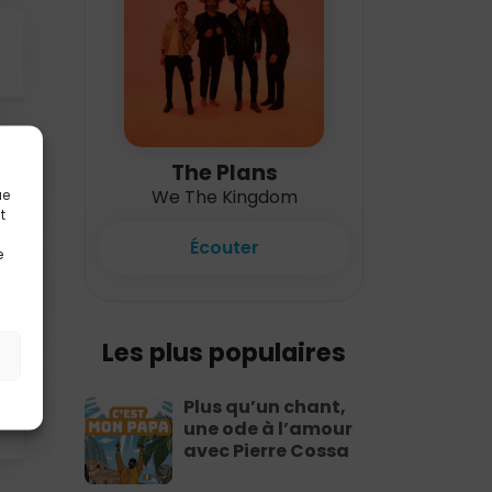
The Plans
We The Kingdom
ue
t
Écouter
e
Les plus populaires
Plus qu’un chant,
une ode à l’amour
avec Pierre Cossa