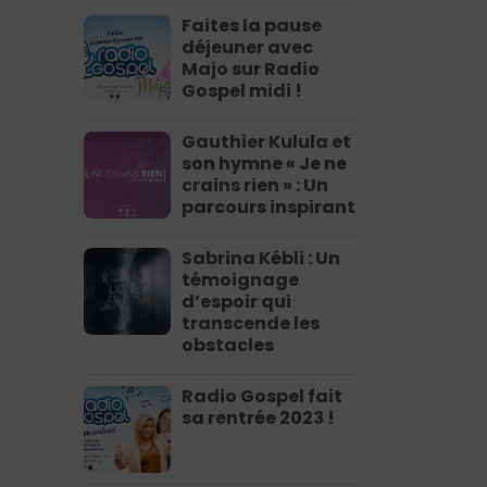
Faites la pause
déjeuner avec
Majo sur Radio
Gospel midi !
Gauthier Kulula et
son hymne « Je ne
crains rien » : Un
parcours inspirant
Sabrina Kébli : Un
témoignage
d’espoir qui
transcende les
obstacles
Radio Gospel fait
sa rentrée 2023 !