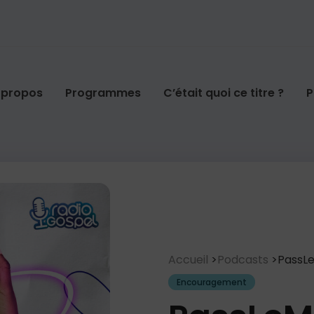
 propos
Programmes
C’était quoi ce titre ?
P
Accueil
Podcasts
PassL
Encouragement