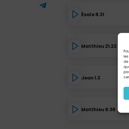
Ésaïe 8.31
Matthieu 21.22
Pou
les
de 
que
pas
cer
Jean 1.3
Matthieu 9.36