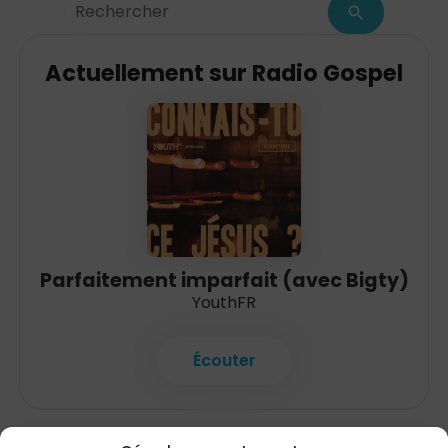
Rechercher
:
Actuellement sur Radio Gospel
Parfaitement imparfait (avec Bigty)
YouthFR
Écouter