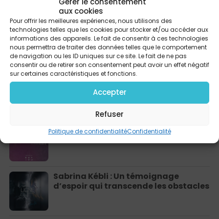
Les plus populaires
Gérer le consentement
aux cookies
Pour offrir les meilleures expériences, nous utilisons des
Plus qu’un chant, une ode à l’amour
technologies telles que les cookies pour stocker et/ou accéder aux
avec Pierre Cossa
informations des appareils. Le fait de consentir à ces technologies
nous permettra de traiter des données telles que le comportement
de navigation ou les ID uniques sur ce site. Le fait de ne pas
consentir ou de retirer son consentement peut avoir un effet négatif
sur certaines caractéristiques et fonctions.
Faites la pause déjeuner avec Majo
sur Radio Gospel midi !
Accepter
Refuser
Gauthier Kulula et son hymne « Je ne
Politique de confidentialité
Confidentialité
crains rien » : Un parcours inspirant
Sabrina Kébli : Un témoignage
d’espoir qui transcende les obstacles