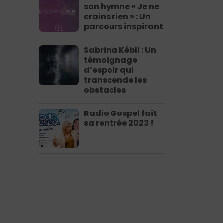
son hymne « Je ne
crains rien » : Un
parcours inspirant
Sabrina Kébli : Un
témoignage
d’espoir qui
transcende les
obstacles
Radio Gospel fait
sa rentrée 2023 !