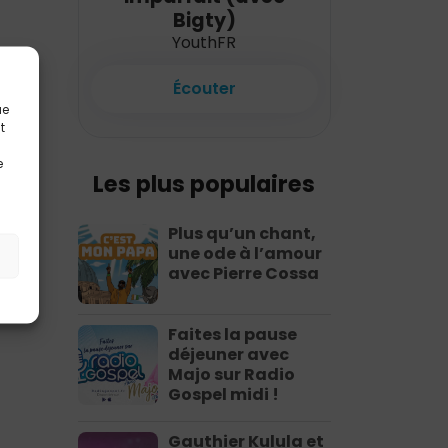
Bigty)
YouthFR
Écouter
ue
t
e
Les plus populaires
Plus qu’un chant,
une ode à l’amour
avec Pierre Cossa
Faites la pause
déjeuner avec
Majo sur Radio
Gospel midi !
Gauthier Kulula et