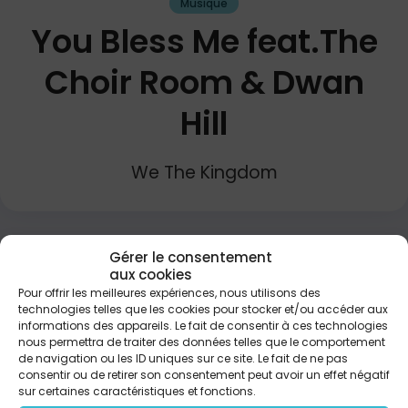
Musique
You Bless Me feat.The
Choir Room & Dwan
Hill
We The Kingdom
PARTAGER
Gérer le consentement
aux cookies
Pour offrir les meilleures expériences, nous utilisons des
technologies telles que les cookies pour stocker et/ou accéder aux
Every time I think of Your kindness Every time I’m
informations des appareils. Le fait de consentir à ces technologies
singing Your Name, Jesus Never thought my life
nous permettra de traiter des données telles que le comportement
could look like this I give thanks, everyday For Your
de navigation ou les ID uniques sur ce site. Le fait de ne pas
amazing grace God I’m in love with who You are
consentir ou de retirer son consentement peut avoir un effet négatif
You are the bright and morning star You fill me with
sur certaines caractéristiques et fonctions.
joy inside my heart You bless me You bless me