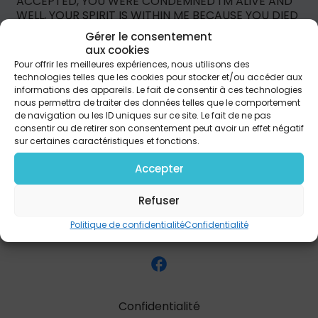
ACCEPTED, YOU WERE CONDEMNED I'M ALIVE AND
WELL, YOUR SPIRIT IS WITHIN ME BECAUSE YOU DIED
AND ROSE AGAIN AMAZING LOVE, HOW CAN IT BE
Gérer le consentement
THAT YOU, MY KING, SHOULD DIE FOR ME? AMAZING
aux cookies
LOVE, I KNOW IT'S TRUE IT'S MY JOY TO HONOR YOU
Pour offrir les meilleures expériences, nous utilisons des
IN ALL I DO, TO HONOR YOU YOU ARE MY KING YOU
technologies telles que les cookies pour stocker et/ou accéder aux
ARE MY KING JESUS, YOU ARE MY KING YOU ARE MY
informations des appareils. Le fait de consentir à ces technologies
KING
nous permettra de traiter des données telles que le comportement
de navigation ou les ID uniques sur ce site. Le fait de ne pas
consentir ou de retirer son consentement peut avoir un effet négatif
sur certaines caractéristiques et fonctions.
Accepter
Refuser
Politique de confidentialité
Confidentialité
Confidentialité