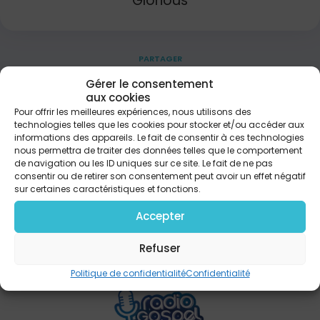
Glorious
PARTAGER
Gérer le consentement
aux cookies
YESHUA Tous les jours de ma vie Je dirai ton nom
Pour offrir les meilleures expériences, nous utilisons des
Dans mes plus sombres nuits Je dirai ton nom
technologies telles que les cookies pour stocker et/ou accéder aux
YESHUA Pour les malades Pour les gens seuls Pour
informations des appareils. Le fait de consentir à ces technologies
nous permettra de traiter des données telles que le comportement
ceux qui peinent Pour ceux qui pleurent Les oubliés,
de navigation ou les ID uniques sur ce site. Le fait de ne pas
les délaissés Je dirai ton nom Je le proclame Je
consentir ou de retirer son consentement peut avoir un effet négatif
prophétise Je vois des signes Et des prodiges Pour
sur certaines caractéristiques et fonctions.
ceux qui croient Oui dans la Foi Je dirai Ton nom
Accepter
Refuser
Politique de confidentialité
Confidentialité