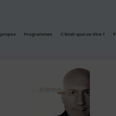
 propos
Programmes
C’était quoi ce titre ?
P