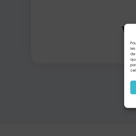
Vi
Pou
les
de 
que
pas
cer