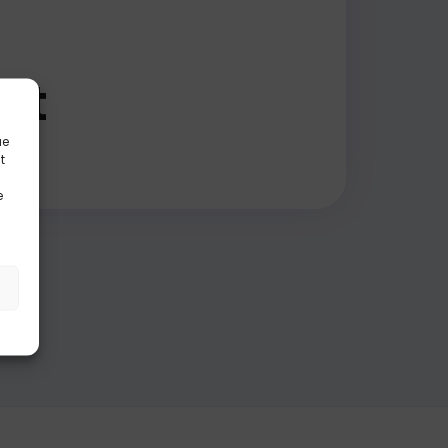
rit
ue
t
e