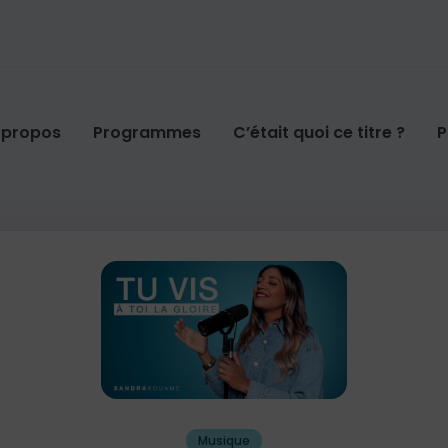
 propos
Programmes
C’était quoi ce titre ?
P
Musique