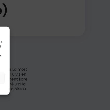
e)
ue
t
e
Ta vie La mort
ésus Tu vis en
 vraiment libre
libéré J’ai la
oi la gloire Ô