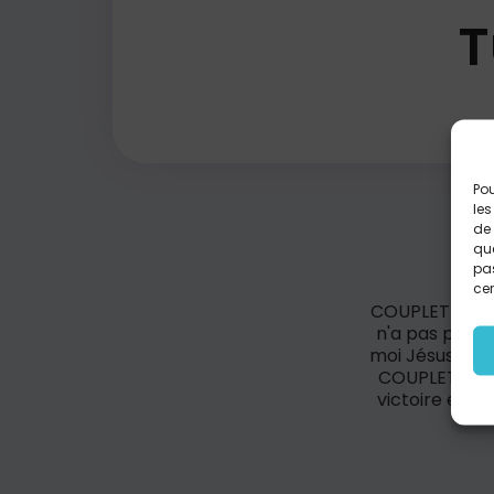
T
Pou
les
de 
que
pas
cer
COUPLET 1 Mes
n'a pas pu T'
moi Jésus Tu v
COUPLET 2 Il 
victoire en T