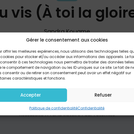
u vis (À toi la gloir
Sandra Kouame
Gérer le consentement aux cookies
r offrir les meilleures expériences, nous utilisons des technologies telles q
PARTAGER
 cookies pour stocker et/ou accéder aux informations des appareils. Le fai
consentir à ces technologies nous permettra de traiter des données telles
 le comportement de navigation ou les ID uniques sur ce site. Le fait de n
 consentir ou de retirer son consentement peut avoir un effet négatif sur
taines caractéristiques et fonctions.
 chaînes ont été brisées Quand Tu m'as sauvé au prix de 
arrêter Tu m’as racheté grâce au tombeau vide REFRAIN J
Accepter
Refuser
is en moi La mort a perdu son emprise En Ton nom je suis
n'y a plus de condamnation Par Ton sang précieux Tu m'as 
on saint nom Rien ne pourra jamais nous séparer PONT : À T
Politique de confidentialité
Confidentialité
Ressuscité À Toi la victoire Pour l’éternité