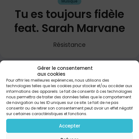
Musique
Tu es toujours fidèle
feat. Sarah Marvane
Résistance
Gérer le consentement
PARTAGER
aux cookies
Pour offrir les meilleures expériences, nous utilisons des
technologies telles que les cookies pour stocker et/ou accéder aux
informations des appareils. Le fait de consentir à ces technologies
Couplet 1 Oui je le crois, qu’à chacun de mes pas, tu
nous permettra de traiter des données telles que le comportement
es présent À tes côtés, je ne suis jamais seul, ne suis
de navigation ou les ID uniques sur ce site. Le fait de ne pas
jamais seul Refrain Tu es toujours fidèle Jésus, tu es
consentir ou de retirer son consentement peut avoir un effet négatif
toujours fidèle Jésus, tu es toujours fidèle Tu ne
sur certaines caractéristiques et fonctions.
m’abandonnes pas Couplet 2 Quand je m’inquiète,
tu restes le même, mon fondement Dans ta
Accepter
présence, non je ne craindrai rien, je ne craindrai
rien Pont Christ mon sauveur, tu es mon refuge Ma