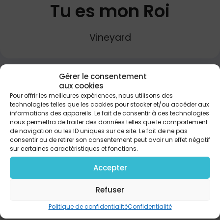
Tu es mon Roi
Vineyard
Gérer le consentement
PARTAGER
aux cookies
Pour offrir les meilleures expériences, nous utilisons des
technologies telles que les cookies pour stocker et/ou accéder aux
Tu es mon Roi, et je t'aime Tu es mon Roi, et je
informations des appareils. Le fait de consentir à ces technologies
t'adore À genoux devant toi Je te confie ma vie
nous permettra de traiter des données telles que le comportement
de navigation ou les ID uniques sur ce site. Le fait de ne pas
entière Seigneur Tous mes désirs, mes rêves Sont
consentir ou de retirer son consentement peut avoir un effet négatif
dans ta main Je t'offre tout mon coeur REFRAIN : Et
sur certaines caractéristiques et fonctions.
je t'aime, Ô je t'aime, Jésus Oui je t'aime, Ô je t'aime,
Jésus mon Roi FRANÇOIS REYMOND Chanson
Accepter
originale anglophone de Brian Doerkson
Refuser
Politique de confidentialité
Confidentialité