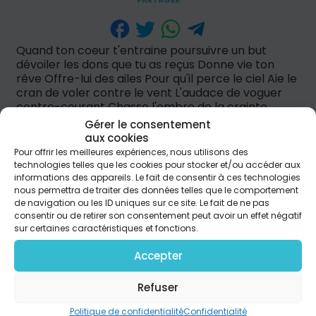
PARTAGER
Quand ton coeur t'entraine poursuivre un but
dévoiler les dons que tu as reçus Donne vie ton
rêve Offre-lui des ailes Pour qu'il perce le ciel Aie le
cran de voler contre le vent L'audace de voguer
contre-courant Chasse l'ombre de la crainte
Revers ou chagrin Marche droit dans le chemin Ref
Gérer le consentement
: Tout est possible, tout est possible celui qui croit
aux cookies
Alors ose des exploits Tout est possible, tout est
Pour offrir les meilleures expériences, nous utilisons des
possible Franchis les barrières Repousse les
technologies telles que les cookies pour stocker et/ou accéder aux
frontières Traverse les mers Tout est possible Ton
informations des appareils. Le fait de consentir à ces technologies
temps sur terre est plus précieux que l'or Un jour
nous permettra de traiter des données telles que le comportement
de navigation ou les ID uniques sur ce site. Le fait de ne pas
s'éveille puis il s'évapore Ouvre tes bras la vie Dieu
consentir ou de retirer son consentement peut avoir un effet négatif
te destine un bel avenir Pont : Les rêves qui nous
sur certaines caractéristiques et fonctions.
habitent Peuvent faire une différence Dieu nous les
inspire Et souhaite leur naissance Nous devons les
Accepter
libérer Et les laisser briller Qu'ils clairent le monde
entier Paroles et musique: Vladimir Elie
Refuser
Politique de confidentialité
Confidentialité