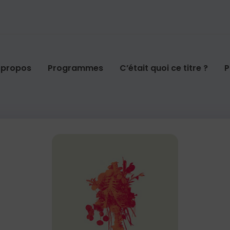
 propos
Programmes
C’était quoi ce titre ?
P