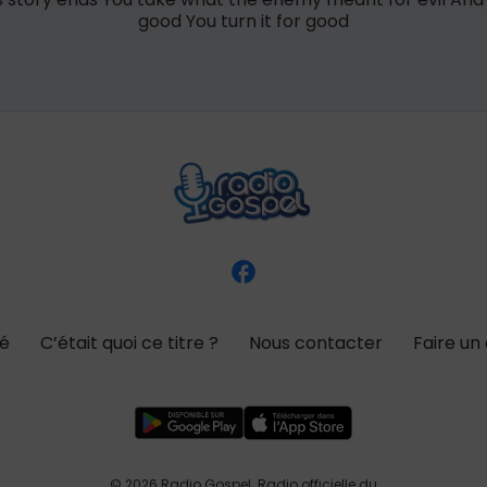
good You turn it for good
té
C’était quoi ce titre ?
Nous contacter
Faire un
© 2026 Radio Gospel. Radio officielle du