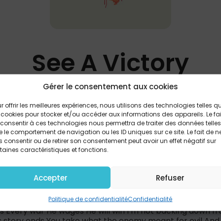
See A Victory
Gérer le consentement aux cookies
Elevation Worship
r offrir les meilleures expériences, nous utilisons des technologies telles q
 cookies pour stocker et/ou accéder aux informations des appareils. Le fai
consentir à ces technologies nous permettra de traiter des données telles
 le comportement de navigation ou les ID uniques sur ce site. Le fait de n
PARTAGER
 consentir ou de retirer son consentement peut avoir un effet négatif sur
taines caractéristiques et fonctions.
Accepter
Refuser
may be formed but it won’t prosper When the darkness fa
e the God I serve knows only how to triumph My God will n
Politique de confidentialité
Confidentialité
victory For the battle belongs to You Lord There’s power 
 Every war He wages He will win I’m not backing down fr
 story ends You take what the enemy meant for evil And Y