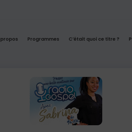
 propos
Programmes
C’était quoi ce titre ?
P