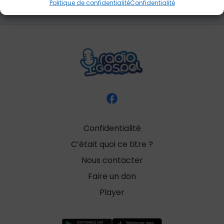
Politique de confidentialité
Confidentialité
Confidentialité
C’était quoi ce titre ?
Nous contacter
Faire un don
Player