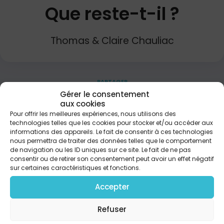
Que reste-t-il ?
Thomas & Claire Chauliac
PARTAGER
Gérer le consentement
aux cookies
Pour offrir les meilleures expériences, nous utilisons des
Que reste-t-il, après Après que tout soit parti en
technologies telles que les cookies pour stocker et/ou accéder aux
fumée Que vaut la vie sur cette terre Seulement
informations des appareils. Le fait de consentir à ces technologies
courir après des chimères Que reste-t-il, après
nous permettra de traiter des données telles que le comportement
Après, quand tout se sera envolé Comprendre qu’il
de navigation ou les ID uniques sur ce site. Le fait de ne pas
n’y a pas de hasard Découvrir que tout est
consentir ou de retirer son consentement peut avoir un effet négatif
dérisoire Tout disparaîtra, ici-bas Rien de durera,
sur certaines caractéristiques et fonctions.
ici-bas La réalité, on ne la voit pas Et l’éternité on
n’y pense pas A quoi ça sert de perdre du temps
Accepter
Pour récolter seulement du vent ! © 2003 Thomas
& Claire Chauliac
Refuser