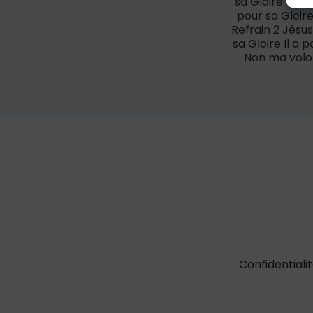
sa Gloire Coup
pour sa Gloire
Refrain 2 Jésus
sa Gloire Il a 
Non ma volon
Confidentiali