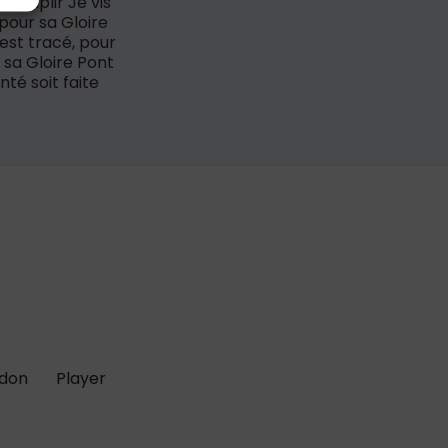
ccomplir Je vis
 pour sa Gloire
 est tracé, pour
r sa Gloire Pont
té soit faite
 don
Player