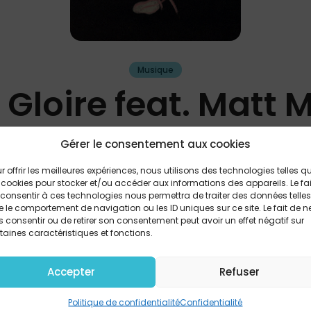
Musique
 Gloire feat. Matt
Gérer le consentement aux cookies
Résistance
r offrir les meilleures expériences, nous utilisons des technologies telles q
 cookies pour stocker et/ou accéder aux informations des appareils. Le fai
consentir à ces technologies nous permettra de traiter des données telles
PARTAGER
 le comportement de navigation ou les ID uniques sur ce site. Le fait de n
 consentir ou de retirer son consentement peut avoir un effet négatif sur
taines caractéristiques et fonctions.
ue jour, chaque moment, en ce lieu, en cet instant Je vis
Accepter
Refuser
chaque pensée, tout endroit que foule mes pieds Je vis p
s est tout pour moi, Christ est ma vie, ma joie Mon chemin 
Politique de confidentialité
Confidentialité