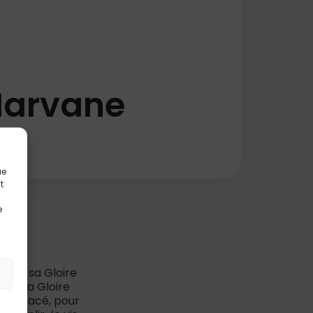
 Marvane
ue
t
e
 pour sa Gloire
our sa Gloire
est tracé, pour