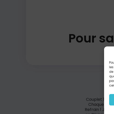
Pour sa
Pou
les
de 
que
pas
cer
Couplet 1 Chaq
Chaque mot, 
Refrain 1 Jésu