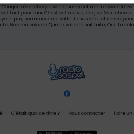
let 2 Chaque envie, chaque désir pour lui seul doivent s’a
 Chaque rêve, chaque vision, serviront à sa mission Je vis
 est tout pour moi, Christ est ma vie, ma joie Mon chemin
payé le prix, son amour me suffit Je suis libre et sauvé, pou
té, Non ma volonté Que ta volonté soit faite, Que ta volon
té
C’était quoi ce titre ?
Nous contacter
Faire un