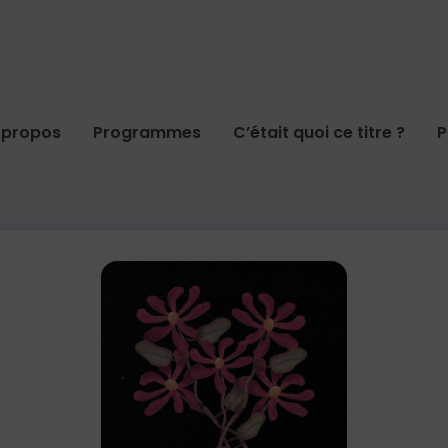
 propos
Programmes
C’était quoi ce titre ?
P