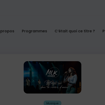
 propos
Programmes
C’était quoi ce titre ?
P
Musique