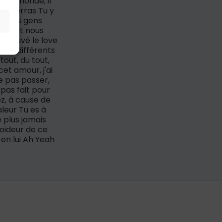
eau monde, il
 tu verras Tu y
 À des gens
ur dont nous
 trouvé le love
t si différents
tout, du tout,
et amour, j'ai
se pas passer,
, pas fait pour
ez, à cause de
leur Tu es à
e plus jamais
roideur de ce
 en lui Ah Yeah