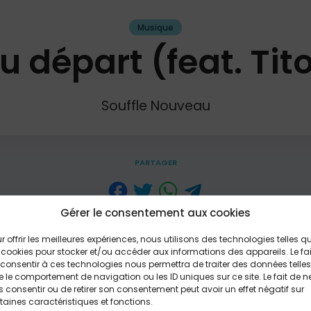
Musique
 départ (feat. Tito
Souffle Nouveau
PARTAGER
Gérer le consentement aux cookies
À chaque fois la nuit tombée, je rêve D’un monde où l’amo
r offrir les meilleures expériences, nous utilisons des technologies telles q
’enfuis dans mes pensées, je rêve Que nous vivions tous l
 cookies pour stocker et/ou accéder aux informations des appareils. Le fai
s pas peur de nos différences Ce sont elles qui nous su
consentir à ces technologies nous permettra de traiter des données telles
t une richesse Non pas ce qui nous définit REFRAIN Dieu 
 le comportement de navigation ou les ID uniques sur ce site. Le fait de n
uvoir : celui d’aimer Oui, Dieu nous l’a donné Si tu le veux, i
 consentir ou de retirer son consentement peut avoir un effet négatif sur
ye bye bye bye Disons au revoir à ce qui nous sépare By
taines caractéristiques et fonctions.