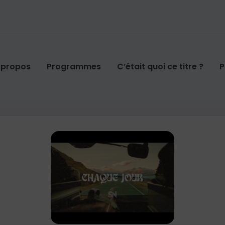
 propos
Programmes
C’était quoi ce titre ?
P