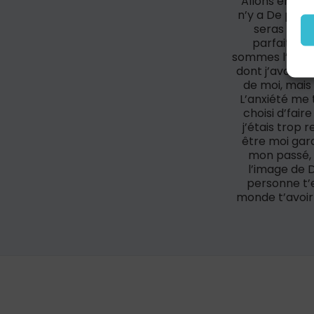
Allons ensem
n’y a De place
seras aimé
parfaits et
sommes l’écho 
dont j’avais b
de moi, mais 
L’anxiété me 
choisi d’fair
j’étais trop r
être moi gard
mon passé, 
l’image de D
personne t’e
monde t’avoir 