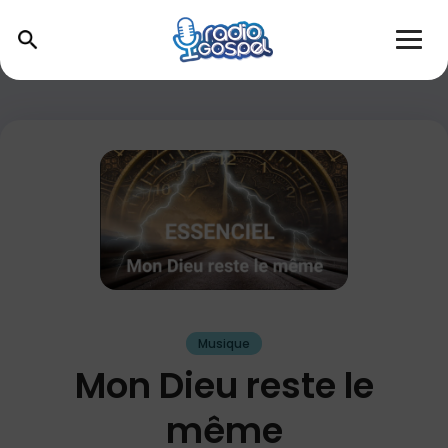
Skip
to
content
Musique
Mon Dieu reste le
même