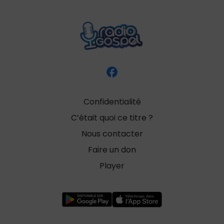
Confidentialité
C’était quoi ce titre ?
Nous contacter
Faire un don
Player