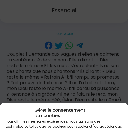
Essenciel
PARTAGER
Couplet 1 Demande aux vagues si elles se calment
au seul énoncé de son nom Elles diront : « Dieu
reste le même » Et les murs, s’écroulent-ils au son
des chants que nous chantons ? Ils diront : « Dieu
reste le même » Refrain A-t ’il rompu sa promesse
? Fait preuve de faiblesse ? Il ne l’a fait, ni le fera,
mon Dieu reste le même A-t ’il perdu sa puissance
? Renoncé à sa grâce ? Il ne l’a fait, ni le fera, mon
Dieu reste le même Yéé, (Mon Dieu reste le même)
Couplet 2 Demande aux mots de nos prières s’ils
Gérer le consentement
sont prononcés en vain Ils diront : « Dieu reste le
aux cookies
même » Au tombeau, s’il est assez puissant pour
Pour offrir les meilleures expériences, nous utilisons des
retenir ses chaînes (Et) Il dira : « Dieu reste le
technologies telles que les cookies pour stocker et/ou accéder aux