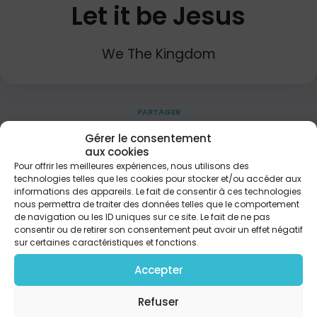
Let it be Jesus
We The Kingdom
PARTAGER
Gérer le consentement
aux cookies
If there’s a Name On my lips Let it be Jesus My
Pour offrir les meilleures expériences, nous utilisons des
friend If there’s a way That I wanna live Let it be
technologies telles que les cookies pour stocker et/ou accéder aux
Jesus Amen So let it be Jesus Let it be Jesus The
informations des appareils. Le fait de consentir à ces technologies
King of kings and The Son of God In the morning In
nous permettra de traiter des données telles que le comportement
de navigation ou les ID uniques sur ce site. Le fait de ne pas
the evening Let it be Let it be Let it be Jesus If
consentir ou de retirer son consentement peut avoir un effet négatif
there’s a hope For this whole world Let it be Jesus
sur certaines caractéristiques et fonctions.
My Lord We’re gonna go To holy shores We’ll be
dancing with Jesus Forevermore Love came down
Accepter
Broke through the sky Hung on a cross to save my
life I’m walking by faith Not by sight Praisin’ the live
Refuser
long day