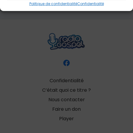
Politique de confidentialité
Confidentialité
Confidentialité
C’était quoi ce titre ?
Nous contacter
Faire un don
Player