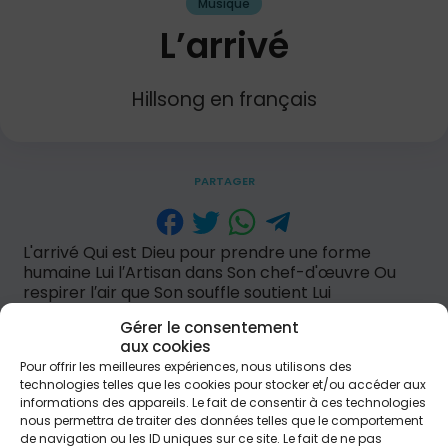
Musique
L’arrivé
Hillsong en français
PARTAGER
L'arrivé Qui est Dieu pour prendre une forme
humaine Lui l′Artisan dans Son chef-d'œuvre Ou
respirer l′air que Son souffle soutient Lui
l'architecte dans Son propre plan Ô annonçons
Gérer le consentement
l'arrivée Du Dieu de toute création Le Roi paré d′un
aux cookies
corps qu′Il a façonné Jésus le Créateur S'est fait
Pour offrir les meilleures expériences, nous utilisons des
connaître Gloire à cet Enfant, le Fils de Dieu Celui
technologies telles que les cookies pour stocker et/ou accéder aux
qui est sans début et sans fin S′est confiné dans
informations des appareils. Le fait de consentir à ces technologies
notre espace Le Dieu d'Éternité Le grand Je Suis
nous permettra de traiter des données telles que le comportement
Blotti dans les bras d′une tendre mère Ô
de navigation ou les ID uniques sur ce site. Le fait de ne pas