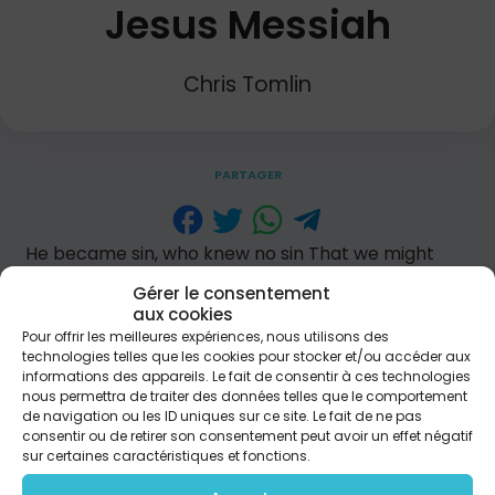
Jesus Messiah
Chris Tomlin
PARTAGER
He became sin, who knew no sin That we might
become His righteousness He humbled himself and
Gérer le consentement
carried the cross Love so amazing, love so amazing
aux cookies
Jesus Messiah, name above all names Blessed
Pour offrir les meilleures expériences, nous utilisons des
redeemer, Emmanuel The rescue for sinners, the
technologies telles que les cookies pour stocker et/ou accéder aux
ransom from Heaven Jesus Messiah, Lord of all His
informations des appareils. Le fait de consentir à ces technologies
body the bread, his blood the wine Broken and
nous permettra de traiter des données telles que le comportement
poured out all for love The whole earth trembled,
de navigation ou les ID uniques sur ce site. Le fait de ne pas
and the veil was torn Love so amazing, love so
consentir ou de retirer son consentement peut avoir un effet négatif
amazing, yeah Jesus Messiah, name above all
sur certaines caractéristiques et fonctions.
names Blessed redeemer, Emmanuel The rescue