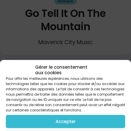
Musique
Go Tell It On The
Mountain
Maverick City Music
PARTAGER
Gérer le consentement
aux cookies
Pour offrir les meilleures expériences, nous utilisons des
technologies telles que les cookies pour stocker et/ou accéder aux
Chorus Go, tell it on the mountain Over the hills
informations des appareils. Le fait de consentir à ces technologies
and everywhere Go, tell it on the mountain That
nous permettra de traiter des données telles que le comportement
Jesus Christ is born Verse 1 The shepherds kept
de navigation ou les ID uniques sur ce site. Le fait de ne pas
their watching O'er silent flocks by night Behold
consentir ou de retirer son consentement peut avoir un effet négatif
throughout the heavens There shone a Holy light
sur certaines caractéristiques et fonctions.
Verse 2 While shepherds feared and trembled
Accepter
When, lo! Above the Earth Rang out the angel
chorus That hailed our Savior's birth Vеrse 3 Down