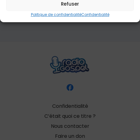
in a lowly manger Our humble Christ was born And
Refuser
brought us all salvation That blеssed Christmas
morn
Politique de confidentialité
Confidentialité
Confidentialité
C’était quoi ce titre ?
Nous contacter
Faire un don