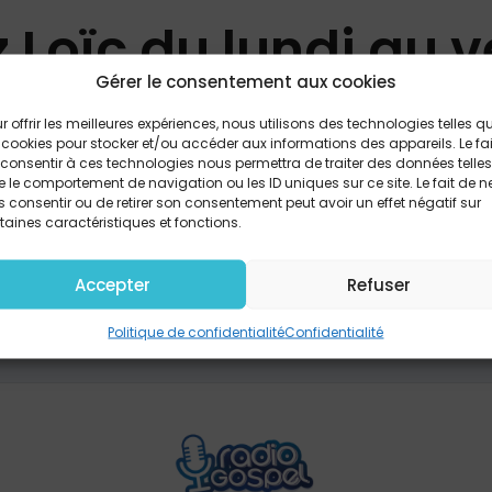
 Loïc du lundi au 
Gérer le consentement aux cookies
de 18h à 19h dans Radio Gospel SOIR
r offrir les meilleures expériences, nous utilisons des technologies telles q
 cookies pour stocker et/ou accéder aux informations des appareils. Le fai
consentir à ces technologies nous permettra de traiter des données telles
 le comportement de navigation ou les ID uniques sur ce site. Le fait de n
 consentir ou de retirer son consentement peut avoir un effet négatif sur
PARTAGER
taines caractéristiques et fonctions.
Accepter
Refuser
Politique de confidentialité
Confidentialité