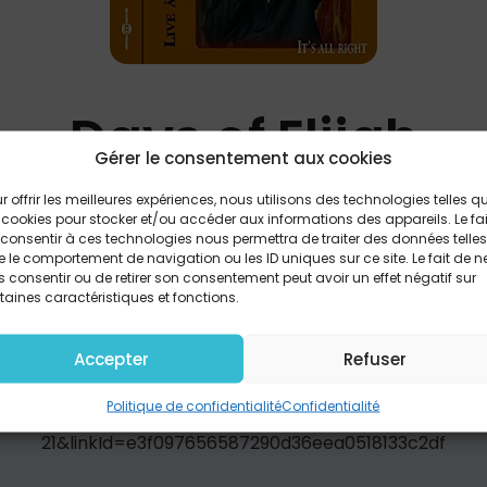
Days of Elijah
Gérer le consentement aux cookies
r offrir les meilleures expériences, nous utilisons des technologies telles q
Marcel Boungou (feat. The Total Praise Choir)
 cookies pour stocker et/ou accéder aux informations des appareils. Le fai
consentir à ces technologies nous permettra de traiter des données telles
 le comportement de navigation ou les ID uniques sur ce site. Le fait de n
 consentir ou de retirer son consentement peut avoir un effet négatif sur
PARTAGER
taines caractéristiques et fonctions.
Accepter
Refuser
ps://www.amazon.fr/gp/product/B00Q4305NY/ref=as_li
Politique de confidentialité
Confidentialité
=1642&creative=6746&creativeASIN=B00Q4305NY&lin
21&linkId=e3f097656587290d36eea0518133c2df