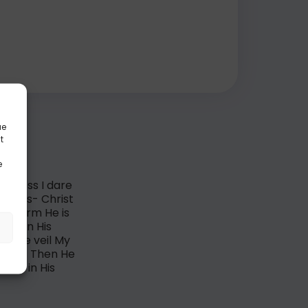
ue
t
e
ousness I dare
Chorus- Christ
e storm He is
est on His
n the veil My
erse 3- Then He
sed in His