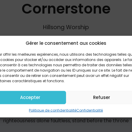
Cornerstone
Hillsong Worship
Gérer le consentement aux cookies
PARTAGER
r offrir les meilleures expériences, nous utilisons des technologies telles q
 cookies pour stocker et/ou accéder aux informations des appareils. Le fai
consentir à ces technologies nous permettra de traiter des données telles
 le comportement de navigation ou les ID uniques sur ce site. Le fait de n
 consentir ou de retirer son consentement peut avoir un effet négatif sur
hope is built on nothing less than Jesus' blood and righte
taines caractéristiques et fonctions.
 sweetest frame but wholly trust in Jesus' name Verse 1 -
rstone Weak made strong, in the Savior's love Through th
d of All -Verse 2- When darkness seems to hide His face I r
Accepter
Refuser
race In every high and stormy gale My anchor holds withi
ithin the veil Chorus He is Lord, Lord of all Chorus 2x -V
Politique de confidentialité
Confidentialité
 with trumpets sound Oh, may I then in Him be found Dres
righteousness alone faultless, stand before the throne