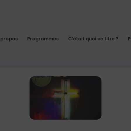
 propos
Programmes
C’était quoi ce titre ?
P