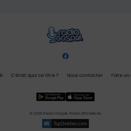
té
C’était quoi ce titre ?
Nous contacter
Faire un
© 2026 Radio Gospel. Radio officielle du