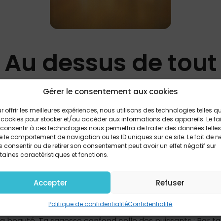
Au dessus de tout
Gérer le consentement aux cookies
David Durham
r offrir les meilleures expériences, nous utilisons des technologies telles q
 cookies pour stocker et/ou accéder aux informations des appareils. Le fai
consentir à ces technologies nous permettra de traiter des données telles
PARTAGER
 le comportement de navigation ou les ID uniques sur ce site. Le fait de n
 consentir ou de retirer son consentement peut avoir un effet négatif sur
taines caractéristiques et fonctions.
s montent vers ta demeure. Dieu véritable, Souverain, roi,
Accepter
Refuser
s tes oeuvres, Seigneur, Les cieux racontent la symphoni
essus de tout tu règnes. Toutes nos vies t'appartiennent. 
Politique de confidentialité
Confidentialité
Tous les autres dieux tomberont, Tous les rois se prostern
a beauté. Ta sagesse confond celle des puissants ; Par ta