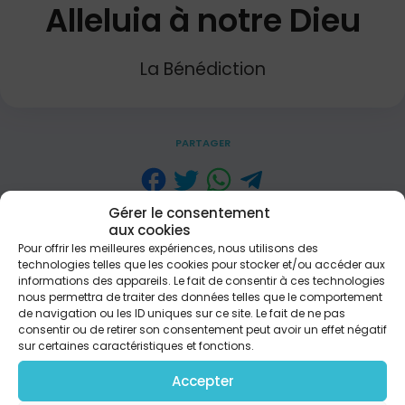
Alleluia à notre Dieu
La Bénédiction
PARTAGER
Paroles Officielles inspirées d’Apocalypse 4 & 5 :
Gérer le consentement
Couplet 1 Trésor d’éternité, Tu règnes des cieux
aux cookies
Diamant d’humanité, Brillant de mille feux Digne
Pour offrir les meilleures expériences, nous utilisons des
es-tu, Ô notre Dieu Majesté infinie Beauté sans
technologies telles que les cookies pour stocker et/ou accéder aux
égale Ton éclat resplendit Comme un million
informations des appareils. Le fait de consentir à ces technologies
d’étoiles Digne es-tu, Ô notre Dieu Refrain Alléluia
nous permettra de traiter des données telles que le comportement
de navigation ou les ID uniques sur ce site. Le fait de ne pas
Alléluia Couplet 2 Tous les anges éblouis, Milliers et
consentir ou de retirer son consentement peut avoir un effet négatif
myriades Prosternés devant Lui, d’un même chant
sur certaines caractéristiques et fonctions.
proclament : Digne es-tu, Agneau de Dieu Que
dans tout l’univers L’Église célèbre Jésus Roi de la
Accepter
terre et Souverain du ciel Digne es-tu, Agneau de