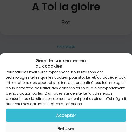
A Toi la gloire
Exo
PARTAGER
Gérer le consentement
aux cookies
Refrain À toi la gloire Ô Ressuscité À toi la victoire
Pour offrir les meilleures expériences, nous utilisons des
pour l'éternité À toi la gloire Ô Ressuscité À toi la
technologies telles que les cookies pour stocker et/ou accéder aux
victoire pour l'éternité Brillant de lumière, l'ange
informations des appareils. Le fait de consentir à ces technologies
est descendu Il roule la pierre du tombeau vaincu
nous permettra de traiter des données telles que le comportement
Refrain Vois-le paraître : C'est lui, c'est Jésus Ton
de navigation ou les ID uniques sur ce site. Le fait de ne pas
Sauveur, ton maître Ô ne doute plus Sois dans
consentir ou de retirer son consentement peut avoir un effet négatif
l'allégresse Peuple du Seigneur Et redis sans cesse
sur certaines caractéristiques et fonctions.
Que Christ est vainqueur Refrain Craindrais-je
encore, Il vit à jamais Celui que j'adore, le prince de
Accepter
paix Il est ma victoire, mon puissant soutien Ma vie
et ma gloire, non je ne crains rien Refrain ©
Refuser